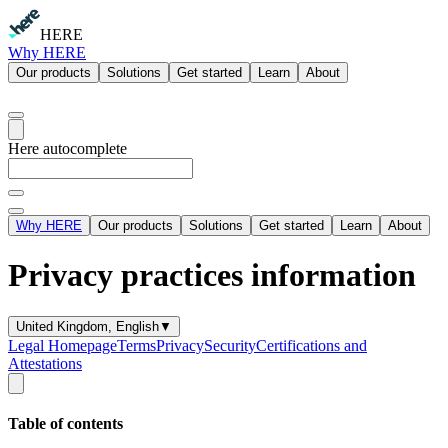
HERE
Why HERE
Our products
Solutions
Get started
Learn
About
Here autocomplete
Why HERE
Our products
Solutions
Get started
Learn
About
Privacy practices information
United Kingdom, English
▼
Legal Homepage
Terms
Privacy
Security
Certifications and
Attestations
Table of contents