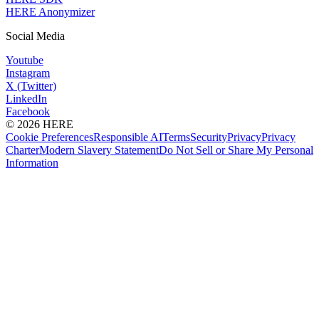
HERE Anonymizer
Social Media
Youtube
Instagram
X (Twitter)
LinkedIn
Facebook
© 2026 HERE
Cookie Preferences
Responsible AI
Terms
Security
Privacy
Privacy
Charter
Modern Slavery Statement
Do Not Sell or Share My Personal
Information