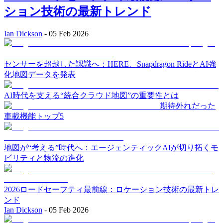
ション技術の最新トレンド
Ian Dickson
-
05 Feb 2026
センサーを超越した認識へ：HERE、Snapdragon RideとAI強
化地図データを発表
AI時代を支える“統合クラウド地図”の重要性とは
期待外れだった
車載機能トップ5
地図が“考える”時代へ：エージェンティックAIが切り拓くモ
ビリティと物流の進化
2026ロードセーフティ最前線：ロケーション技術の最新トレ
ンド
Ian Dickson
-
05 Feb 2026