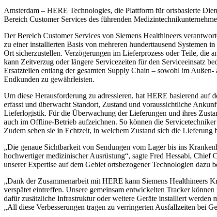
Amsterdam – HERE Technologies, die Plattform für ortsbasierte Dien
Bereich Customer Services des führenden Medizintechnikunternehme
Der Bereich Customer Services von Siemens Healthineers verantwortet 
zu einer installierten Basis von mehreren hunderttausend Systemen in
Ort sicherzustellen. Verzögerungen im Lieferprozess oder Teile, die 
kann Zeitverzug oder längere Servicezeiten für den Serviceeinsatz be
Ersatzteilen entlang der gesamten Supply Chain – sowohl im Außen- 
Endkunden zu gewährleisten.
Um diese Herausforderung zu adressieren, hat HERE basierend auf d
erfasst und überwacht Standort, Zustand und voraussichtliche Ankunft
Lieferlogistik. Für die Überwachung der Lieferungen und ihres Zusta
auch im Offline-Betrieb aufzeichnen. So können die Servicetechnike
Zudem sehen sie in Echtzeit, in welchem Zustand sich die Lieferung b
„Die genaue Sichtbarkeit von Sendungen vom Lager bis ins Krankenha
hochwertiger medizinischer Ausrüstung“, sagte Fred Hessabi, Chief
unserer Expertise auf dem Gebiet ortsbezogener Technologien dazu b
„Dank der Zusammenarbeit mit HERE kann Siemens Healthineers Krank
verspätet eintreffen. Unsere gemeinsam entwickelten Tracker können 
dafür zusätzliche Infrastruktur oder weitere Geräte installiert wer
„All diese Verbesserungen tragen zu verringerten Ausfallzeiten bei Ge