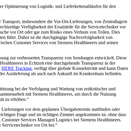
er Optimierung von Logistik- und Lieferkettenabläufen für den
r Transport, insbesondere die Vor-Ort-Lieferungen, von Zentrallagern
htzeitige Verfügbarkeit der Ersatzteile für die Servicetechniker vor
uche vor Ort oder gar zum Risiko eines Verlusts von Teilen. Dies
ten führt. Daher ist die durchgängige Nachverfolgbarkeit von
zwischen Customer Services von Siemens Healthineers und seinen
sung zur verbesserten Transparenz von Sendungen entwickelt. Diese
 Healthineers in Echtzeit eine durchgehende Transparenz in der
f
HERE Tracking
, verfügt über globale Konnektivität und kann Daten
 der Auslieferung als auch nach Ankunft im Krankenhaus befinden.
ützung bei der Verfolgung und Wartung von zeitkritischer und
usammenarbeit mit Siemens Healthineers, um durch die Nutzung
ät zu erhöhen.“
Lieferungen vor dem geplanten Übergabetermin stattfinden oder
r richtigen Etage und im richtigen Zimmer angekommen ist, ohne dass
ns, Customer Services Managed Logistics bei Siemens Healthineers.
 Servicetechniker vor Ort bei.“