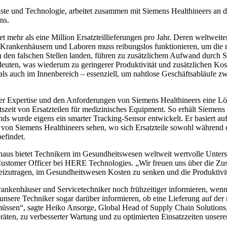
ste und Technologie, arbeitet zusammen mit Siemens Healthineers an d
ns.
mehr als eine Million Ersatzteillieferungen pro Jahr. Deren weltweite
 Krankenhäusern und Laboren muss reibungslos funktionieren, um die rec
an den falschen Stellen landen, führen zu zusätzlichem Aufwand durch S
deuten, was wiederum zu geringerer Produktivität und zusätzlichen Kos
als auch im Innenbereich – essenziell, um nahtlose Geschäftsabläufe 
er Expertise und den Anforderungen von Siemens Healthineers eine Lö
szeit von Ersatzteilen für medizinisches Equipment. So erhält Siemens
nds wurde eigens ein smarter Tracking-Sensor entwickelt. Er basiert au
r von Siemens Healthineers sehen, wo sich Ersatzteile sowohl während
efindet.
us bietet Technikern im Gesundheitswesen weltweit wertvolle Unterst
 Customer Officer bei HERE Technologies. „Wir freuen uns über die Z
eizutragen, im Gesundheitswesen Kosten zu senken und die Produktivit
enhäuser und Servicetechniker noch frühzeitiger informieren, wenn 
unsere Techniker sogar darüber informieren, ob eine Lieferung auf de
den müssen“, sagte Heiko Ansorge, Global Head of Supply Chain Solutio
räten, zu verbesserter Wartung und zu optimierten Einsatzzeiten unserer