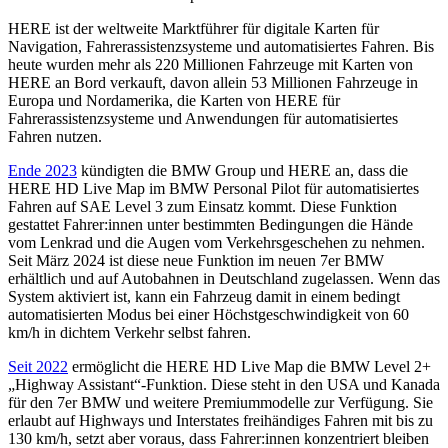
HERE ist der weltweite Marktführer für digitale Karten für
Navigation, Fahrerassistenzsysteme und automatisiertes Fahren. Bis
heute wurden mehr als 220 Millionen Fahrzeuge mit Karten von
HERE an Bord verkauft, davon allein 53 Millionen Fahrzeuge in
Europa und Nordamerika, die Karten von HERE für
Fahrerassistenzsysteme und Anwendungen für automatisiertes
Fahren nutzen.
Ende 2023
kündigten die BMW Group und HERE an, dass die
HERE HD Live Map im BMW Personal Pilot für automatisiertes
Fahren auf SAE Level 3 zum Einsatz kommt. Diese Funktion
gestattet Fahrer:innen unter bestimmten Bedingungen die Hände
vom Lenkrad und die Augen vom Verkehrsgeschehen zu nehmen.
Seit März 2024 ist diese neue Funktion im neuen 7er BMW
erhältlich und auf Autobahnen in Deutschland zugelassen. Wenn das
System aktiviert ist, kann ein Fahrzeug damit in einem bedingt
automatisierten Modus bei einer Höchstgeschwindigkeit von 60
km/h in dichtem Verkehr selbst fahren.
Seit 2022
ermöglicht die HERE HD Live Map die BMW Level 2+
„Highway Assistant“-Funktion. Diese steht in den USA und Kanada
für den 7er BMW und weitere Premiummodelle zur Verfügung. Sie
erlaubt auf Highways und Interstates freihändiges Fahren mit bis zu
130 km/h, setzt aber voraus, dass Fahrer:innen konzentriert bleiben