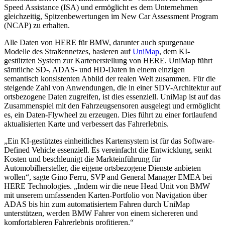
Speed Assistance (ISA) und ermöglicht es dem Unternehmen
gleichzeitig, Spitzenbewertungen im New Car Assessment Program
(NCAP) zu erhalten.
Alle Daten von HERE für BMW, darunter auch spurgenaue
Modelle des Straßennetzes, basieren auf
UniMap
, dem KI-
gestützten System zur Kartenerstellung von HERE. UniMap führt
sämtliche SD-, ADAS- und HD-Daten in einem einzigen
semantisch konsistenten Abbild der realen Welt zusammen. Für die
steigende Zahl von Anwendungen, die in einer SDV-Architektur auf
ortsbezogene Daten zugreifen, ist dies essenziell. UniMap ist auf das
Zusammenspiel mit den Fahrzeugsensoren ausgelegt und ermöglicht
es, ein Daten-Flywheel zu erzeugen. Dies führt zu einer fortlaufend
aktualisierten Karte und verbessert das Fahrerlebnis.
„Ein KI-gestütztes einheitliches Kartensystem ist für das Software-
Defined Vehicle essenziell. Es vereinfacht die Entwicklung, senkt
Kosten und beschleunigt die Markteinführung für
Automobilhersteller, die eigene ortsbezogene Dienste anbieten
wollen“, sagte Gino Ferru, SVP and General Manager EMEA bei
HERE Technologies. „Indem wir die neue Head Unit von BMW
mit unserem umfassenden Karten-Portfolio von Navigation über
ADAS bis hin zum automatisiertem Fahren durch UniMap
unterstützen, werden BMW Fahrer von einem sichereren und
komfortableren Fahrerlebnis profitieren.“