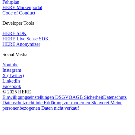
Fahrplan
HERE Markenportal
Code of Conduct
Developer Tools
HERE SDK
HERE Live Sense SDK
HERE Anonymizer
Social Media
Youtube
Instagram
X (Twitter)
LinkedIn
Facebook
© 2025 HERE
Einwilligungseinstellungen
DSGVO
AGB
Sicherheit
Datenschutz
Datenschutzrichtlinie
Erklärung zur modernen Sklaverei
Meine
personenbezogenen Daten nicht verkauf