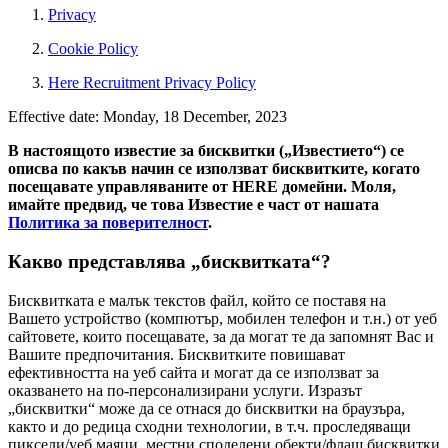
Privacy
Cookie Policy
Here Recruitment Privacy Policy
Effective date: Monday, 18 December, 2023
В настоящото известие за бисквитки („Известието“) се
описва по какъв начин се използват бисквитките, когато
посещавате управляваните от HERE домейни. Моля,
имайте предвид, че това Известие е част от нашата
Политика за поверителност
.
Какво представлява „бисквитката“?
Бисквитката е малък текстов файл, който се поставя на
Вашето устройство (компютър, мобилен телефон и т.н.) от уеб
сайтовете, които посещавате, за да могат те да запомнят Вас и
Вашите предпочитания. Бисквитките повишават
ефективността на уеб сайта и могат да се използват за
оказването на по-персонализирани услуги. Изразът
„бисквитки“ може да се отнася до бисквитки на браузъра,
както и до редица сходни технологии, в т.ч. проследяващи
пиксели/уеб маяци, местни споделени обекти/флаш бисквитки