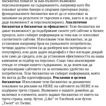
бисквитки помагат за най-пълното възможно
персонализиране на съдържанието, например като Ви
показват целеви банери и свързани препоръки (напр.:
функционалните бисквитки могат да се използват за
запазване на резултати от търсения и език, както и за да се
даде възможност за персонализиране).
Аналитични
бисквитки и бисквитки за ефикасност:
Тези бисквитки ни
дават възможност да подобряваме своите уеб сайтове и бизнес
процеси, като събират информация за това как се използват
съответните сайтове. Използваме тези бисквитки, за да
установим например броя на уникалните потребители,
четящи дадена статия (за да разберем кои материали са
популярни), или дали даден видеофайл е бил изгледан докрай
или само до средата, или да установим ефективността на наша
кампания за подбор на персонал. Също така анализираме
откъде се отваря нашето съдържание, за да знаем как да
организираме сайтовете си за оптимално удобство на
потребителя. Тези бисквитки не събират информация, която
би могла да Ви идентифицира.
Рекламни и целеви
бисквитки:
Използваме тези бисквитки за динамично
показване на реклами на HERE на сайтовете на HERE и на
подбрани трети страни. Възможно е нашите домейни да
включват и елементи, които задават бисквитки от името на
трета страна, напр. бутон „Like“ от Facebook или бутон
„Tweet“ от Twitter.