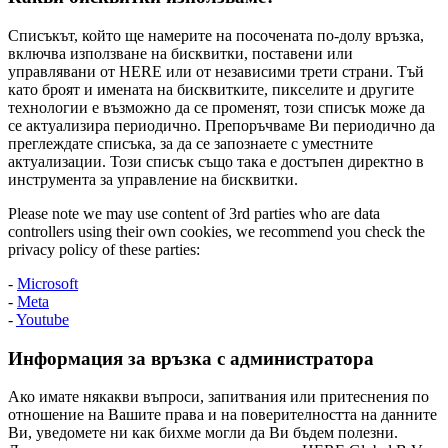
Списъкът, който ще намерите на посочената по-долу връзка,
включва използване на бисквитки, поставени или
управлявани от HERE или от независими трети страни. Тъй
като броят и имената на бисквитките, пикселите и другите
технологии е възможно да се променят, този списък може да
се актуализира периодично. Препоръчваме Ви периодично да
преглеждате списъка, за да се запознаете с уместните
актуализации. Този списък също така е достъпен директно в
инструмента за управление на бисквитки.
Please note we may use content of 3rd parties who are data
controllers using their own cookies, we recommend you check the
privacy policy of these parties:
-
Microsoft
-
Meta
-
Youtube
Информация за връзка с администратора
Ако имате някакви въпроси, запитвания или притеснения по
отношение на Вашите права и на поверителността на данните
Ви, уведомете ни как бихме могли да Ви бъдем полезни.