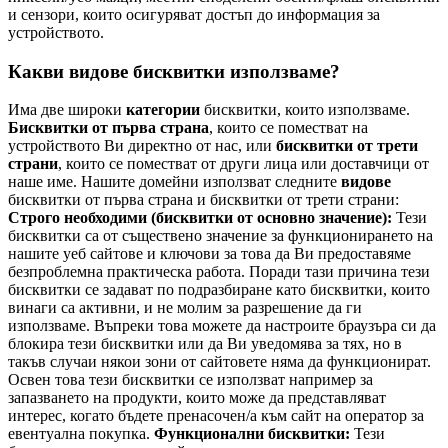
и сензори, които осигуряват достъп до информация за
устройството.
Какви видове бисквитки използваме?
Има две широки
категории
бисквитки, които използваме.
Бисквитки от първа страна
, които се поместват на
устройството Ви директно от нас, или
бисквитки от трети
страни
, които се поместват от други лица или доставчици от
наше име. Нашите домейни използват следните
видове
бисквитки от първа страна и бисквитки от трети страни:
Строго необходими (бисквитки от основно значение):
Тези
бисквитки са от съществено значение за функционирането на
нашите уеб сайтове и ключови за това да Ви предоставяме
безпроблемна практическа работа. Поради тази причина тези
бисквитки се задават по подразбиране като бисквитки, които
винаги са активни, и не молим за разрешение да ги
използваме. Въпреки това можете да настроите браузъра си да
блокира тези бисквитки или да Ви уведомява за тях, но в
такъв случаи някои зони от сайтовете няма да функционират.
Освен това тези бисквитки се използват например за
запазването на продукти, които може да представляват
интерес, когато бъдете пренасочен/а към сайт на оператор за
евентуална покупка.
Функционални бисквитки:
Тези