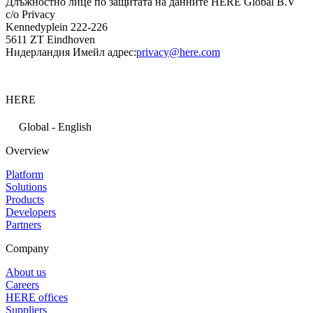
Длъжностно лице по защитата на данните HERE Global B.V
c/o Privacy
Kennedyplein 222-226
5611 ZT Eindhoven
Нидерландия Имейл адрес:
privacy@here.com
HERE
Global - English
Overview
Platform
Solutions
Products
Developers
Partners
Company
About us
Careers
HERE offices
Suppliers