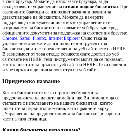
в своя браузър. Можете да използвате браузъра, за да
осъществявате управление на
всички видове бисквитки
. При
различните браузъри се използват различни начини за
дезактивиране на бисквитки. Можете да намерите
подкрепящата документация относно управлението и
изтриването на бисквитки от големите уеб браузъри сред
официалните документи за поддръжка на съответния браузър:
Chrome
,
Safari
,
Firefox
,
Internet Explorer
Също така за
управлението можете да използвате инструменти за
бисквитки, които са предоставени на уеб сайтовете на HERE.
В зависимост от това откъде осъществявате достъп до уеб
сайтовете на HERE, тези инструменти могат да се показват,
когато посетите за пръв път уеб сайт на HERE. Те са налични
и чрез връзка в долния колонтитул на уеб сайта.
Юридическо название
Когато бисквитките не са строго необходими за
предоставянето на нашите домейни, ще Ви помолим да се
съгласите с използването на нашите бисквитки, когато
посетите за първи път домейна, като щракнете върху
„Управление на предпочитанията за бисквитки“ в горната
част на тази страница.
Какви бисквитки използваме?