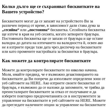
Колко дълго ще се съхраняват бисквитките на
Вашето устройство?
Бисквитките могат да се запазят на устройството Ви за
различен период от време, в зависимост дали става дума за
„сесийна“
или
„постоянна“
бисквитка. Сесийната бисквитка
ще изтече в края на уеб сесията, когато затворите браузъра.
Постоянната бисквитка ще се запази от браузъра и ще остане
валидна до датата на изтичането на валидността й, освен ако
не я изтриете преди тази дата чрез диспечер на бисквитките
или като промените настройката за бисквитки в браузъра.
Как можете да контролирате бисквитките
Можете да контролирате бисквитките по няколко начина.
Моля, имайте предвид, че е възможно дезактивирането на
бисквитките да Ви попречи да използвате определени зони от
уеб сайтовете на HERE. Ако изтриете своите бисквитки от
браузъра, е възможно да се наложи да запомните, че трябва да
преинсталирате бисквитките за отказ от получаване и да
изберете повторно предпочитанията си в инструментите за
управление на бисквитките в уеб сайтовете на HERE. Можете
да прегледате наличните опции за управление на бисквитките