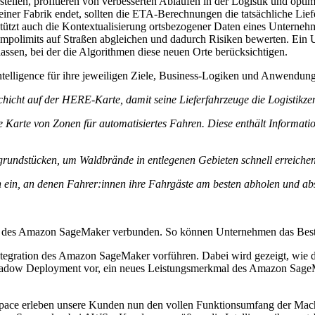
tellen, profitieren von verbesserten Abläufen in der Logistik und opti
er Fabrik endet, sollten die ETA-Berechnungen die tatsächliche Liefer
ützt auch die Kontextualisierung ortsbezogener Daten eines Unternehme
empolimits auf Straßen abgleichen und dadurch Risiken bewerten. Ein 
assen, bei der die Algorithmen diese neuen Orte berücksichtigen.
ntelligence für ihre jeweiligen Ziele, Business-Logiken und Anwendung
chicht auf der HERE-Karte, damit seine Lieferfahrzeuge die Logistikze
täre Karte von Zonen für automatisiertes Fahren. Diese enthält Informa
grundstücken, um Waldbrände in entlegenen Gebieten schnell erreiche
ten ein, an denen Fahrer:innen ihre Fahrgäste am besten abholen und ab
rnen des Amazon SageMaker verbunden. So können Unternehmen das 
gration des Amazon SageMaker vorführen. Dabei wird gezeigt, wie d
Shadow Deployment vor, ein neues Leistungsmerkmal des Amazon SageM
ace erleben unsere Kunden nun den vollen Funktionsumfang der Ma