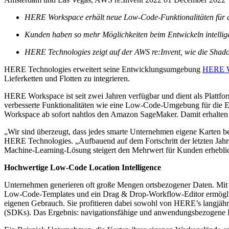
HERE Workspace erhält neue Low-Code-Funktionalitäten für 
Kunden haben so mehr Möglichkeiten beim Entwickeln intelli
HERE Technologies zeigt auf der AWS re:Invent, wie die Shad
HERE Technologies erweitert seine Entwicklungsumgebung
HERE W
Lieferketten und Flotten zu integrieren.
HERE Workspace ist seit zwei Jahren verfügbar und dient als Plattf
verbesserte Funktionalitäten wie eine Low-Code-Umgebung für die En
Workspace ab sofort nahtlos den Amazon SageMaker. Damit erhalten 
„Wir sind überzeugt, dass jedes smarte Unternehmen eigene Karten b
HERE Technologies. „Aufbauend auf dem Fortschritt der letzten Ja
Machine-Learning-Lösung steigert den Mehrwert für Kunden erhebli
Hochwertige Low-Code Location Intelligence
Unternehmen generieren oft große Mengen ortsbezogener Daten. Mit d
Low-Code-Templates und ein Drag & Drop-Workflow-Editor ermöglich
eigenen Gebrauch. Sie profitieren dabei sowohl von HERE’s langjähr
(SDKs). Das Ergebnis: navigationsfähige und anwendungsbezogene Kart