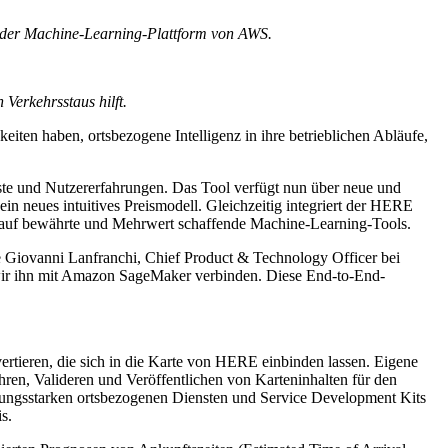
 der Machine-Learning-Plattform von AWS.
erkehrsstaus hilft.
ten haben, ortsbezogene Intelligenz in ihre betrieblichen Abläufe,
ste und Nutzererfahrungen. Das Tool verfügt nun über neue und
 neues intuitives Preismodell. Gleichzeitig integriert der HERE
 auf bewährte und Mehrwert schaffende Machine-Learning-Tools.
e Giovanni Lanfranchi, Chief Product & Technology Officer bei
wir ihn mit Amazon SageMaker verbinden. Diese End-to-End-
tieren, die sich in die Karte von HERE einbinden lassen. Eigene
n, Valideren und Veröffentlichen von Karteninhalten für den
stungsstarken ortsbezogenen Diensten und Service Development Kits
s.