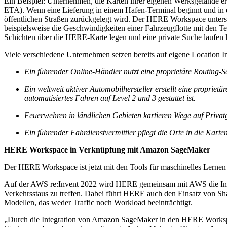
Ein Beispiel: Unternehmen, die Karten ihrer eigenen Werksgelände ers
ETA). Wenn eine Lieferung in einem Hafen-Terminal beginnt und in ein
öffentlichen Straßen zurückgelegt wird. Der HERE Workspace unterst
beispielsweise die Geschwindigkeiten einer Fahrzeugflotte mit den T
Schichten über die HERE-Karte legen und eine private Suche laufen l
Viele verschiedene Unternehmen setzen bereits auf eigene Location I
Ein führender Online-Händler nutzt eine proprietäre Routing-S
Ein weltweit aktiver Automobilhersteller erstellt eine proprie
automatisiertes Fahren auf Level 2 und 3 gestattet ist.
Feuerwehren in ländlichen Gebieten kartieren Wege auf Privat
Ein führender Fahrdienstvermittler pflegt die Orte in die Kar
HERE Workspace in Verknüpfung mit Amazon SageMaker
Der HERE Workspace ist jetzt mit den Tools für maschinelles Le
Auf der AWS re:Invent 2022 wird HERE gemeinsam mit AWS die Inte
Verkehrsstaus zu treffen. Dabei führt HERE auch den Einsatz von 
Modellen, das weder Traffic noch Workload beeinträchtigt.
„Durch die Integration von Amazon SageMaker in den HERE Worksp