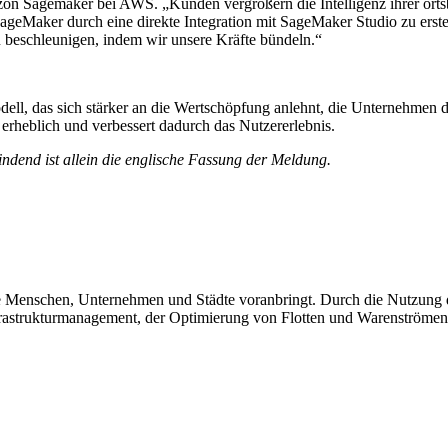
on Sagemaker bei AWS. „Kunden vergrößern die Intelligenz ihrer o
er durch eine direkte Integration mit SageMaker Studio zu erstellen
beschleunigen, indem wir unsere Kräfte bündeln.“
ell, das sich stärker an die Wertschöpfung anlehnt, die Unternehmen
erheblich und verbessert dadurch das Nutzererlebnis.
ndend ist allein die englische Fassung der Meldung.
e Menschen, Unternehmen und Städte voranbringt. Durch die Nutzung d
Infrastrukturmanagement, der Optimierung von Flotten und Warenströme