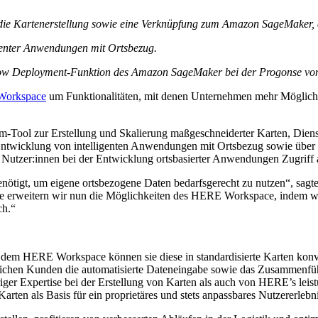
die Kartenerstellung sowie eine Verknüpfung zum Amazon SageMaker,
genter Anwendungen mit Ortsbezug.
ow Deployment-Funktion des Amazon SageMaker bei der Progonse von V
orkspace
um Funktionalitäten, mit denen Unternehmen mehr Möglichkei
orm-Tool zur Erstellung und Skalierung maßgeschneiderter Karten, Dien
twicklung von intelligenten Anwendungen mit Ortsbezug sowie über ein
Nutzer:innen bei der Entwicklung ortsbasierter Anwendungen Zugriff
enötigt, um eigene ortsbezogene Daten bedarfsgerecht zu nutzen“, sagt
hre erweitern wir nun die Möglichkeiten des HERE Workspace, indem 
ch.“
em HERE Workspace können sie diese in standardisierte Karten konver
en Kunden die automatisierte Dateneingabe sowie das Zusammenführe
iger Expertise bei der Erstellung von Karten als auch von HERE’s lei
en als Basis für ein proprietäres und stets anpassbares Nutzererlebni