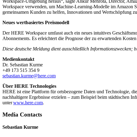
Workspace-Umgebung heraus“, sagte Ankur Mehrota, Director, Amaz
Workspace verwenden, um Machine-Learning-Modelle im Amazon SageMak
gemeinsamen Kunden zu helfen, Innovationen und Wertschöpfung zu 
Neues wertbasiertes Preismodell
Der HERE Workspace umfasst auch ein neues intuitives Geschäftsmod
Abonnements. Es erleichtert die Prognose der zu erwartenden Kosten 
Diese deutsche Meldung dient ausschließlich Informationszwecken; bi
Medienkontakt
Dr. Sebastian Kurme
+49 173 515 354 9
sebastian.kurme@here.com
Über HERE Technologies
HERE ist eine Plattform für ortsbezogene Daten und Technologie, di
nachhaltigere Ergebnisse erzielen – zum Beispiel beim städtischen 
unter
www.here.com
.
Media Contacts
Sebastian Kurme