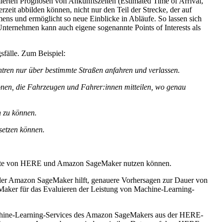
mierten Prognosen von Ankunftszeiten (Estimated Time of Arrival,
zeit abbilden können, nicht nur den Teil der Strecke, der auf
ns und ermöglicht so neue Einblicke in Abläufe. So lassen sich
Unternehmen kann auch eigene sogenannte Points of Interests als
sfälle. Zum Beispiel:
ntren nur über bestimmte Straßen anfahren und verlassen.
tionen, die Fahrzeugen und Fahrer:innen mitteilen, wo genau
n zu können.
setzen können.
Beste von HERE und Amazon SageMaker nutzen können.
er Amazon SageMaker hilft, genauere Vorhersagen zur Dauer von
aker für das Evaluieren der Leistung von Machine-Learning-
chine-Learning-Services des Amazon SageMakers aus der HERE-