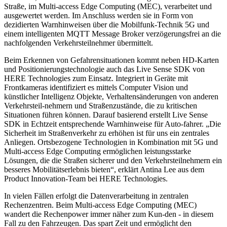
Straße, im Multi-access Edge Computing (MEC), verarbeitet und
ausgewertet werden. Im Anschluss werden sie in Form von
dezidierten Warnhinweisen über die Mobilfunk-Technik 5G und
einem intelligenten MQTT Message Broker verzögerungsfrei an die
nachfolgenden Verkehrsteilnehmer übermittelt.
Beim Erkennen von Gefahrensituationen kommt neben HD-Karten
und Positionierungstechnologie auch das Live Sense SDK von
HERE Technologies zum Einsatz. Integriert in Geräte mit
Frontkameras identifiziert es mittels Computer Vision und
künstlicher Intelligenz Objekte, Verhaltensänderungen von anderen
Verkehrsteil-nehmern und Straßenzustände, die zu kritischen
Situationen führen können. Darauf basierend erstellt Live Sense
SDK in Echtzeit entsprechende Warnhinweise für Auto-fahrer. „Die
Sicherheit im Straßenverkehr zu erhöhen ist für uns ein zentrales
Anliegen. Ortsbezogene Technologien in Kombination mit 5G und
Multi-access Edge Computing ermöglichen leistungsstarke
Lösungen, die die Straßen sicherer und den Verkehrsteilnehmern ein
besseres Mobilitätserlebnis bieten“, erklärt Antina Lee aus dem
Product Innovation-Team bei HERE Technologies.
In vielen Fällen erfolgt die Datenverarbeitung in zentralen
Rechenzentren. Beim Multi-access Edge Computing (MEC)
wandert die Rechenpower immer näher zum Kun-den - in diesem
Fall zu den Fahrzeugen. Das spart Zeit und ermöglicht den