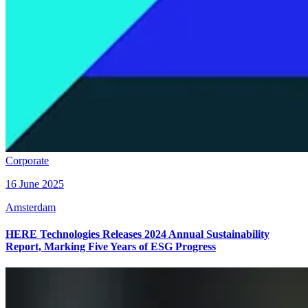
Corporate
16 June 2025
Amsterdam
HERE Technologies Releases 2024 Annual Sustainability
Report, Marking Five Years of ESG Progress