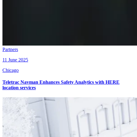
Partners
11 June 2025
Chicago
Teletrac Navman Enhances Safety Analytics with HERE
location services