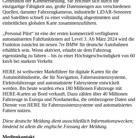
Generation der Kartenerstellung. Sie zeichnet sich durch die
einzigartige Fähigkeit aus, große Datenmengen aus verschiedenen
Quellen, darunter Fahrzeugkameras, industrielle LiDAR-Sensoren
and Satelliten schnell zu einer vollständig abgestimmten und
einheitlichen globalen Karte zusammenzuführen.
„Personal Pilot“ ist eine der ersten kommerziell verfügbaren
automatisierten Fahrfunktionen auf Level 3. Ab März 2024 wird die
Funktion zunächst im neuen 7er BMW für deutsche Autobahnen
erhältlich sein. Wenn aktiviert, erlaubt sie dem Fahrzeug
eigenständig zu fahren – bis zu einer Höchstgeschwindigkeit von 60
km/h bei starkem Verkehr.
HERE ist weltweiter Marktführer für digitale Karten für die
Automobilindustrie, die für Navigation, Fahrerassistenzsysteme,
Elektrofahrzeuge und automatisierte Fahrsysteme entwickelt
werden. Bis heute wurden etwa 180 Millionen Fahrzeuge mit
HERE-Karten an Bord verkauft. Dazu zählen über 40 Millionen
Fahrzeuge in Europa und Nordamerika, die ortsbezogene Daten und
Dienste von HERE für Fahrerassistenzsysteme und automatisiertes
Fahren nutzen.
Diese deutsche Meldung dient ausschließlich Informationszwecken;
bindend ist allein die englische Fassung der Meldung.
Medienkontakt