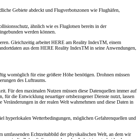
ändliche Gebiete abdeckt und Flugverbotszonen wie Flughäfen,
sionsschutz, ähnlich wie es Fluglotsen bereits in der
em eingebunden werden können.
ieren. Gleichzeitig arbeitet HERE am Reality IndexTM, einem
d Standortdaten aus dem HERE Reality IndexTM in seine Anwendungen,
nftig womöglich für eine größere Höhe benötigen. Drohnen müssen
ierungen des Luftraums.
keit. Für den maximalen Nutzen müssen diese Datenquellen immer auf
 für die Entwicklung neuartiger ortsbezogener Dienste nutzt, lassen
sie Veränderungen in der realen Welt wahrnehmen und diese Daten in
spiel hyperlokalen Wetterbedingungen, möglichen Gefahrenquellen und
em umfassenden Echtzeitabbild der physikalischen Welt, an dem wir