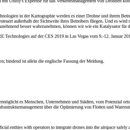
n mit Unifly's Expertise für das Verkehrsmanagement von Drohnen könn
hnologien in der Kartographie werden es einer Drohne und ihrem Betre
esteuert außerhalb der Sichtweite ihres Betreibers fliegen. Und es wir
 zunehmend besser wahrzunehmen, können wir wie ein Katalysator für 
Technologies auf der CES 2019 in Las Vegas vom 9.-12. Januar 2018 
; bindend ist allein die englische Fassung der Meldung.
rmöglicht es Menschen, Unternehmen und Städten, vom Potenzial ortsb
 Infrastrukturmanagement über die Optimierung von Flotten und Warenst
 entities with operators to integrate drones into the airspace safely 