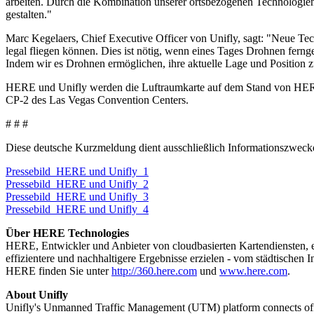
arbeiten. Durch die Kombination unserer ortsbezogenen Technologie
gestalten."
Marc Kegelaers, Chief Executive Officer von Unifly, sagt: "Neue Tec
legal fliegen können. Dies ist nötig, wenn eines Tages Drohnen ferng
Indem wir es Drohnen ermöglichen, ihre aktuelle Lage und Position
HERE und Unifly werden die Luftraumkarte auf dem Stand von HERE 
CP-2 des Las Vegas Convention Centers.
# # #
Diese deutsche Kurzmeldung dient ausschließlich Informationszwecken
Pressebild_HERE und Unifly_1
Pressebild_HERE und Unifly_2
Pressebild_HERE und Unifly_3
Pressebild_HERE und Unifly_4
Über HERE Technologies
HERE, Entwickler und Anbieter von cloudbasierten Kartendiensten, e
effizientere und nachhaltigere Ergebnisse erzielen - vom städtischen
HERE finden Sie unter
http://360.here.com
und
www.here.com
.
About Unifly
Unifly's Unmanned Traffic Management (UTM) platform connects official