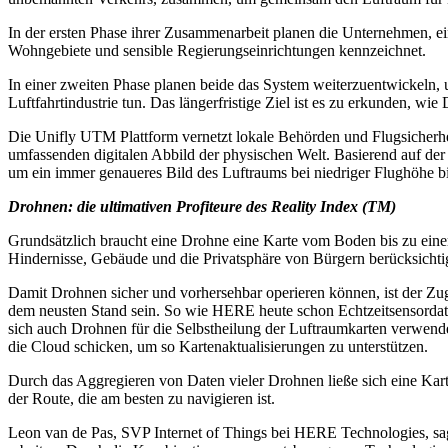
In der ersten Phase ihrer Zusammenarbeit planen die Unternehmen, ei
Wohngebiete und sensible Regierungseinrichtungen kennzeichnet.
In einer zweiten Phase planen beide das System weiterzuentwickeln, 
Luftfahrtindustrie tun. Das längerfristige Ziel ist es zu erkunden, w
Die Unifly UTM Plattform vernetzt lokale Behörden und Flugsicherhe
umfassenden digitalen Abbild der physischen Welt. Basierend auf d
um ein immer genaueres Bild des Luftraums bei niedriger Flughöhe b
Drohnen: die ultimativen Profiteure des Reality Index (TM)
Grundsätzlich braucht eine Drohne eine Karte vom Boden bis zu ein
Hindernisse, Gebäude und die Privatsphäre von Bürgern berücksicht
Damit Drohnen sicher und vorhersehbar operieren können, ist der Z
dem neusten Stand sein. So wie HERE heute schon Echtzeitsensordaten
sich auch Drohnen für die Selbstheilung der Luftraumkarten verwende
die Cloud schicken, um so Kartenaktualisierungen zu unterstützen.
Durch das Aggregieren von Daten vieler Drohnen ließe sich eine Kar
der Route, die am besten zu navigieren ist.
Leon van de Pas, SVP Internet of Things bei HERE Technologies, sag