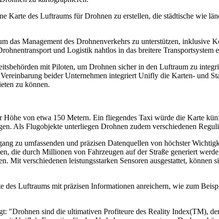
ne Karte des Luftraums für Drohnen zu erstellen, die städtische wie l
um das Management des Drohnenverkehrs zu unterstützen, inklusive Kolli
ie Drohnentransport und Logistik nahtlos in das breitere Transportsyst
itsbehörden mit Piloten, um Drohnen sicher in den Luftraum zu integr
er Vereinbarung beider Unternehmen integriert Unifly die Karten- un
ieten zu können.
er Höhe von etwa 150 Metern. Ein fliegendes Taxi würde die Karte kü
igen. Als Flugobjekte unterliegen Drohnen zudem verschiedenen Regul
ugang zu umfassenden und präzisen Datenquellen von höchster Wichtig
, die durch Millionen von Fahrzeugen auf der Straße generiert werden,
n. Mit verschiedenen leistungsstarken Sensoren ausgestattet, können 
te des Luftraums mit präzisen Informationen anreichern, wie zum Bei
t: "Drohnen sind die ultimativen Profiteure des Reality Index(TM), d