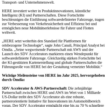
Transport- und Unternehmenswelt.
HERE investiert weiter in Produktinnovationen, künstliche
Intelligenz (KI) und Partnerschaften. Diese Fortschritte
beschleunigen die Einführung softwaredefinierter Fahrzeuge, tragen
zur Verbesserung von Verkehrssicherheit und Effizienz bei und
ermöglichen neue Mobilitätserlebnisse für Fahrer und Flotten
weltweit.
„HERE setzt weiterhin den Standard für Plattformen für
ortsbezogene Technologie“, sagte John Canali, Principal Analyst bei
Omdia. „Seine wegweisende Partnerschaft mit AWS und der
Launch des SDV Accelerators markieren einen Wendepunkt für
softwaredefinierte Fahrzeuge. Gleichzeitig stärken Fortschritte bei
der KI-gestützten Kartenerstellung und globale Partnerschaften die
Führungsrolle von HERE bei der Gestaltung vernetzter Mobilität.“
Wichtige Meilensteine von HERE im Jahr 2025, hervorgehoben
durch Omdia:
SDV Accelerator & AWS-Partnerschaft:
Die zehnjährige
Partnerschaft zwischen HERE und AWS im Wert von 1 Milliarde
US-Dollar treibt den SDV Accelerator als eine robuste,
partnerorientierte Initiative für Innovationen im Automobilbereich
voran. Der SDV Accelerator ermöglicht eine bis zu 70 % schnellere