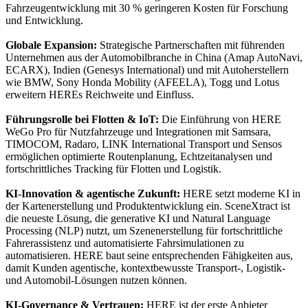
Fahrzeugentwicklung mit 30 % geringeren Kosten für Forschung
und Entwicklung.
Globale Expansion:
Strategische Partnerschaften mit führenden
Unternehmen aus der Automobilbranche in China (Amap AutoNavi,
ECARX), Indien (Genesys International) und mit Autoherstellern
wie BMW, Sony Honda Mobility (AFEELA), Togg und Lotus
erweitern HEREs Reichweite und Einfluss.
Führungsrolle bei Flotten & IoT:
Die Einführung von HERE
WeGo Pro für Nutzfahrzeuge und Integrationen mit Samsara,
TIMOCOM, Radaro, LINK International Transport und Sensos
ermöglichen optimierte Routenplanung, Echtzeitanalysen und
fortschrittliches Tracking für Flotten und Logistik.
KI-Innovation & agentische Zukunft:
HERE setzt moderne KI in
der Kartenerstellung und Produktentwicklung ein. SceneXtract ist
die neueste Lösung, die generative KI und Natural Language
Processing (NLP) nutzt, um Szenenerstellung für fortschrittliche
Fahrerassistenz und automatisierte Fahrsimulationen zu
automatisieren. HERE baut seine entsprechenden Fähigkeiten aus,
damit Kunden agentische, kontextbewusste Transport-, Logistik-
und Automobil-Lösungen nutzen können.
KI-Governance & Vertrauen:
HERE ist der erste Anbieter