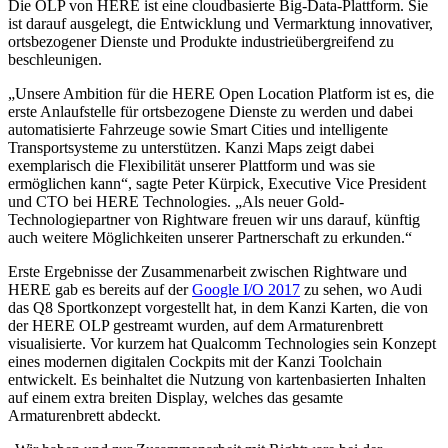
Die OLP von HERE ist eine cloudbasierte Big-Data-Plattform. Sie
ist darauf ausgelegt, die Entwicklung und Vermarktung innovativer,
ortsbezogener Dienste und Produkte industrieübergreifend zu
beschleunigen.
„Unsere Ambition für die HERE Open Location Platform ist es, die
erste Anlaufstelle für ortsbezogene Dienste zu werden und dabei
automatisierte Fahrzeuge sowie Smart Cities und intelligente
Transportsysteme zu unterstützen. Kanzi Maps zeigt dabei
exemplarisch die Flexibilität unserer Plattform und was sie
ermöglichen kann“, sagte Peter Kürpick, Executive Vice President
und CTO bei HERE Technologies. „Als neuer Gold-
Technologiepartner von Rightware freuen wir uns darauf, künftig
auch weitere Möglichkeiten unserer Partnerschaft zu erkunden.“
Erste Ergebnisse der Zusammenarbeit zwischen Rightware und
HERE gab es bereits auf der
Google I/O 2017
zu sehen, wo Audi
das Q8 Sportkonzept vorgestellt hat, in dem Kanzi Karten, die von
der HERE OLP gestreamt wurden, auf dem Armaturenbrett
visualisierte. Vor kurzem hat Qualcomm Technologies sein Konzept
eines modernen digitalen Cockpits mit der Kanzi Toolchain
entwickelt. Es beinhaltet die Nutzung von kartenbasierten Inhalten
auf einem extra breiten Display, welches das gesamte
Armaturenbrett abdeckt.