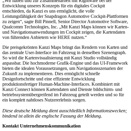
„Wir haben und zur Zusammenarbeit mit Rightware bei der
Entwicklung unseres Konzepts für ein digitales Cockpit
entschieden, da Kanzi es uns ermöglicht, die volle
Leistungsfähigkeit der Snapdragon Automotive Cockpit-Plattformen
zu zeigen“, sagte Bill Pinnell, Senior Director Automotive Software,
Qualcomm Technologies, Inc. „Mit Kanzi Maps können wir Karten-
und Navigationsanwendungen im Cockpit zeigen, die Kartendaten
von führenden Anbietern wie HERE nutzen.“
Die preisgekrönten Kanzi Maps bringt das Rendern von Karten und
das zentrale User-Interface im Fahrzeug in denselben Szenengraph.
So wird die Kartenvisualisierung mit Kanzi Studio vollständig
anpassbar. Die hochmoderne Grafik-Engine und das UI-Framework
bieten die idealen Voraussetzungen, um Navigationsszenarien der
Zukunft zu implementieren. Dies ermöglicht schnelle
Designfortschritte und eine effiziente Entwicklung
produktionsfertiger Human-Machine-Interfaces. Kombiniert mit
Kanzi Connect können Kartendaten und Dienste bildschirm- und
betriebssystemübergreifend im Fahrzeug geteilt werden und so für
ein komplett nahtloses Nutzererlebnis sorgen.
Diese deutsche Meldung dient ausschließlich Informationszwecken;
bindend ist allein die englische Fassung der Meldung.
Kontakt Unternehmenskommunikation​