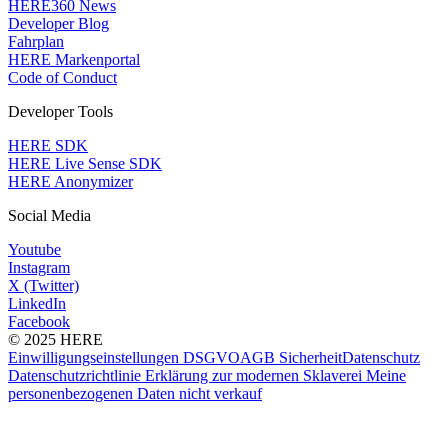
HERE360 News
Developer Blog
Fahrplan
HERE Markenportal
Code of Conduct
Developer Tools
HERE SDK
HERE Live Sense SDK
HERE Anonymizer
Social Media
Youtube
Instagram
X (Twitter)
LinkedIn
Facebook
© 2025 HERE
Einwilligungseinstellungen
DSGVO
AGB
Sicherheit
Datenschutz
Datenschutzrichtlinie
Erklärung zur modernen Sklaverei
Meine
personenbezogenen Daten nicht verkauf