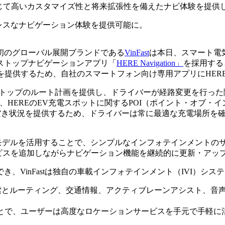
tionを通じて高いカスタマイズ性と将来拡張性を備えたナビ体験を提
シームレスなナビゲーション体験を提供可能に。
初のグローバル展開ブランドである
VinFast
は本日、スマート電気自
ストップナビゲーションアプリ「
HERE Navigation」
を採用する
験を提供するため、自社のスマートフォン向け専用アプリにHER
くマルチストップのルート計画を提供し、ドライバーが経路変更を
べて、HEREのEV充電スポットに関するPOI（ポイント・オブ・
空き状況を提供するため、ドライバーは常に最適な充電場所を
on-as-a-Serviceモデルを活用することで、シンプルなインフォ
サービスを追加しながらナビゲーション機能を継続的に更新・ア
、VinFastは独自の車載インフォテインメント（IVI）シ
での検索とルーティング、交通情報、アクティブレーンアシスト、
されることで、ユーザーは高度なロケーションサービスを手元で手