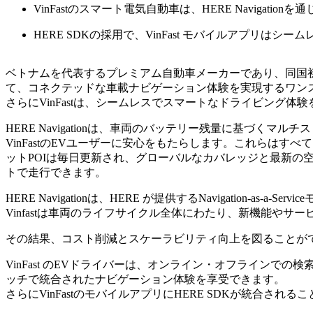
VinFastのスマート電気自動車は、HERE Naviga
HERE SDKの採用で、VinFast モバイルアプリは
ベトナムを代表するプレミアム自動車メーカーであり、同国
て、コネクテッドな車載ナビゲーション体験を実現するワン
さらにVinFastは、シームレスでスマートなドライビング体
HERE Navigationは、車両のバッテリー残量に基づ
VinFastのEVユーザーに安心をもたらします。これらはす
ットPOIは毎日更新され、グローバルなカバレッジと最新の
トで走行できます。
HERE Navigationは、HERE が提供するNavigati
Vinfastは車両のライフサイクル全体にわたり、新機能や
その結果、コスト削減とスケーラビリティ向上を図ることができ
VinFast のEVドライバーは、オンライン・オフライン
ッチで統合されたナビゲーション体験を享受できます。
さらにVinFastのモバイルアプリにHERE SDKが統合