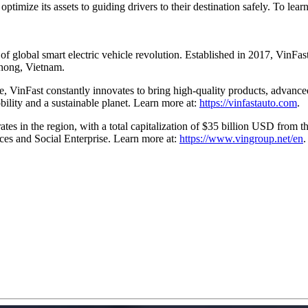
optimize its assets to guiding drivers to their destination safely. To l
 global smart electric vehicle revolution. Established in 2017, VinFas
Phong, Vietnam.
e, VinFast constantly innovates to bring high-quality products, advance
mobility and a sustainable planet. Learn more at:
https://vinfastauto.com
.
ates in the region, with a total capitalization of $35 billion USD from
ces and Social Enterprise. Learn more at:
https://www.vingroup.net/en
.