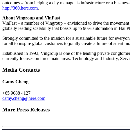
outcomes – from helping a city manage its infrastructure or a business 
http://360.here.com
.
About Vingroup and VinFast
VinFast – a member of Vingroup – envisioned to drive the movement of
globally leading scalability that boasts up to 90% automation in Hai 
Strongly committed to the mission for a sustainable future for everyon
for all to inspire global customers to jointly create a future of smart 
Established in 1993, Vingroup is one of the leading private conglomer
currently focuses on three main areas: Technology and Industry, Servi
Media Contacts
Camy Cheng
+65 9088 4127
camy.cheng@here.com
More Press Releases