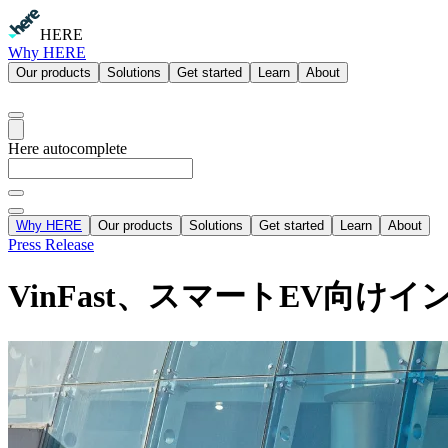
HERE
Why HERE
Our products
Solutions
Get started
Learn
About
Here autocomplete
Why HERE
Our products
Solutions
Get started
Learn
About
Press Release
VinFast、スマートEV向