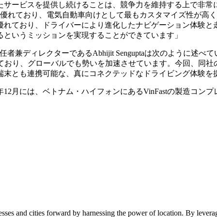
ビスを提供し続けることは、競争力を維持する上で非常に重要です」と
非常に優れており、電気自動車向けとして最もカスタマイズ性が
優れており、ドライバーにより進化したナビゲーション体験と走
るというミッションを実現することができています」
責任者兼ディレクターであるAbhijit Senguptaは次のように述べ
遂げており、グローバルでも勢いを加速させています。今回、同
末とも連携可能な、真にコネクテッドなドライビング体験を提
21年12月には、ベトナム・ハイフォンにあるVinFastの製造
sses and cities forward by harnessing the power of location. By lever