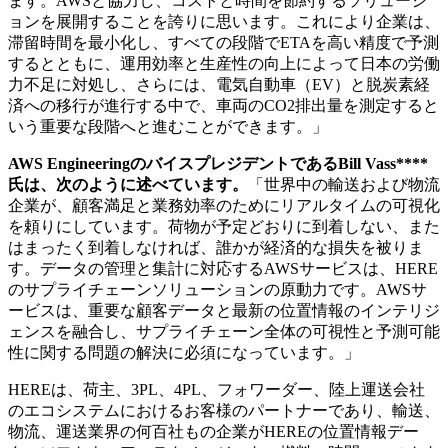
ます。AWSと協力し、コストと時間を節約するソリューシ
ョンを展開することを誇りに思います。これにより企業は、
滞留時間を最小化し、すべての段階でETAを高い精度で予測
するとともに、運用効率と生産性の向上によって日本の労働
力不足に対処し、さらには、電気自動車（EV）と脱炭素経
済への移行が進行する中で、車両のCO2排出量を測定すると
いう重要な段階へと進むことができます。」
AWS Engineering
のバイスプレジデントである
Bill Vass****
氏は、次のように述べています。
「世界中の輸送および物流
企業が、顧客満足と業務効率のためにリアルタイムの可視化
を頼りにしています。荷物が予定どおりに到着しない、また
はまったく到着しなければ、誰かが経済的な損失を被りま
す。データの管理と集計に対応するAWSサービスは、HERE
のサプライチェーンソリューションの原動力です。AWSサ
ービスは、重要な顧客データと最新の位置情報のインテリジ
ェンスを融合し、サプライチェーン全体の可視性と予測可能
性に関する問題の解決に必須になっています。」
HEREは、荷主、3PL、4PL、フォワーダー、陸上運送会社
のエコシステムにおけるお客様のパートナーであり、輸送、
物流、運送業界の何百社もの企業がHEREの位置情報デー