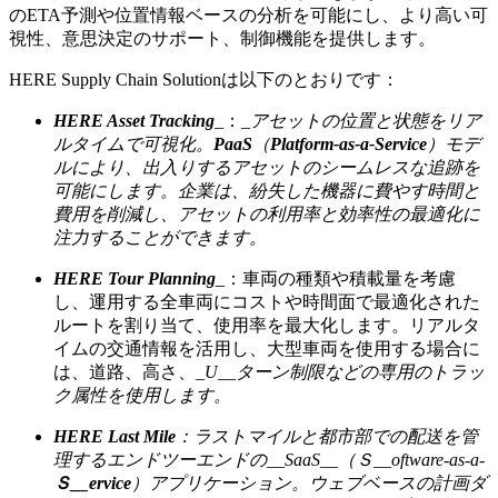
のETA予測や位置情報ベースの分析を可能にし、より高い可
視性、意思決定のサポート、制御機能を提供します。
HERE Supply Chain Solutionは以下のとおりです：
HERE Asset Tracking
_：_
アセットの位置と状態をリア
ルタイムで可視化。
PaaS
（
Platform-as-a-Service
）モデ
ルにより、出入りするアセットのシームレスな追跡を
可能にします。企業は、紛失した機器に費やす時間と
費用を削減し、アセットの利用率と効率性の最適化に
注力することができます。
HERE Tour Planning
_：車両の種類や積載量を考慮
し、運用する全車両にコストや時間面で最適化された
ルートを割り当て、使用率を最大化します。リアルタ
イムの交通情報を活用し、大型車両を使用する場合に
は、道路、高さ、_
U__ターン制限などの専用のトラッ
ク属性を使用します。
HERE Last Mile
：ラストマイルと都市部での配送を管
理するエンドツーエンドの__SaaS__（Ｓ__oftware-as-a-
Ｓ__ervice
）アプリケーション。ウェブベースの計画ダ