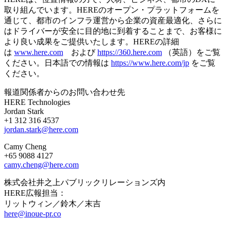
取り組んでいます。HEREのオープン・プラットフォームを
通じて、都市のインフラ運営から企業の資産最適化、さらに
はドライバーが安全に目的地に到着することまで、お客様に
より良い成果をご提供いたします。HEREの詳細
は
www.here.com
および
https://360.here.com
（英語）をご覧
ください。日本語での情報は
https://www.here.com/jp
をご覧
ください。
報道関係者からのお問い合わせ先
HERE Technologies
Jordan Stark
+1 312 316 4537
jordan.stark@here.com
Camy Cheng
+65 9088 4127
camy.cheng@here.com
株式会社井之上パブリックリレーションズ内
HERE広報担当：
リットウィン／鈴木／末吉
here@inoue-pr.co