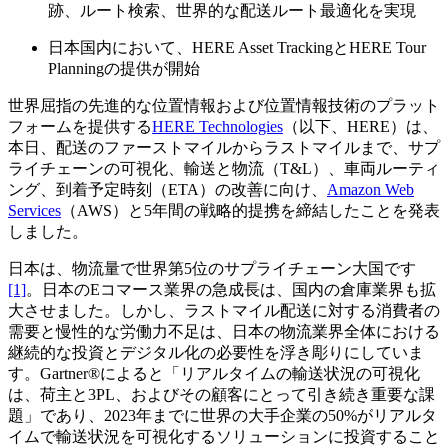
跡、ルート検索、世界的な配送ルート最適化を実現
日本国内において、HERE Asset TrackingとHERE Tour
Planningの提供が開始
世界屈指の先進的な位置情報および位置情報技術のプラット
フォームを提供する
HERE Technologies
（以下、HERE）は、
本日、配送のファーストマイルからラストマイルまで、サプ
ライチェーンの可視化、輸送と物流（T&L）、車両ルーティ
ング、到着予定時刻（ETA）の改善に向け、
Amazon Web
Services
（AWS）と5年間の戦略的提携を締結したことを発表
しました。
日本は、物流量で世界第5位のサプライチェーン大国です
[1]
。日本のEコマース業界の急成長は、国内の倉庫業界も拡
大させました。しかし、ラストマイル配送に対する消費者の
需要と慢性的な労働力不足は、日本の物流業界全体における
継続的な投資とデジタル化の必要性を浮き彫りにしていま
す。Gartner®によると「リアルタイムの輸送状況の可視化
は、荷主と3PL、およびその顧客にとって引き続き重要な課
題」であり、2023年までに世界の大手企業の50%がリアルタ
イムで輸送状況を可視化するソリューションに投資すること