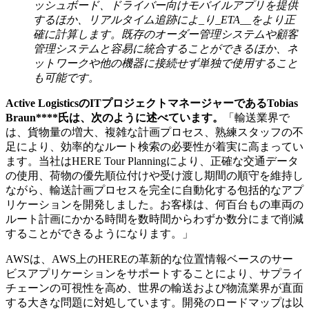
ッシュボード、ドライバー向けモバイルアプリを提供
するほか、リアルタイム追跡によ_り_ETA__をより正
確に計算します。既存のオーダー管理システムや顧客
管理システムと容易に統合することができるほか、ネ
ットワークや他の機器に接続せず単独で使用すること
も可能です。
Active Logistics
の
IT
プロジェクトマネージャーである
Tobias
Braun****氏は、次のように述べています。
「輸送業界で
は、貨物量の増大、複雑な計画プロセス、熟練スタッフの不
足により、効率的なルート検索の必要性が着実に高まってい
ます。当社はHERE Tour Planningにより、正確な交通データ
の使用、荷物の優先順位付けや受け渡し期間の順守を維持し
ながら、輸送計画プロセスを完全に自動化する包括的なアプ
リケーションを開発しました。お客様は、何百台もの車両の
ルート計画にかかる時間を数時間からわずか数分にまで削減
することができるようになります。」
AWSは、AWS上のHEREの革新的な位置情報ベースのサー
ビスアプリケーションをサポートすることにより、サプライ
チェーンの可視性を高め、世界の輸送および物流業界が直面
する大きな問題に対処しています。開発のロードマップは以