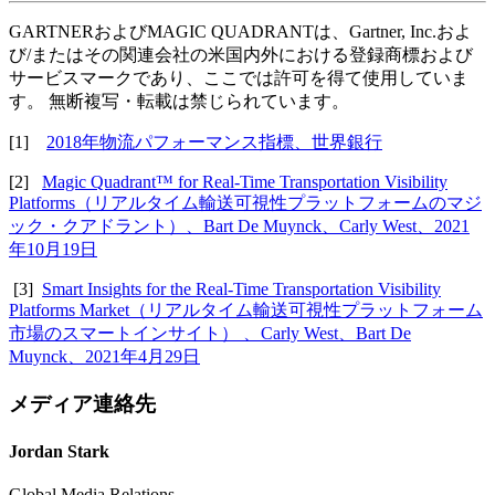
GARTNERおよびMAGIC QUADRANTは、Gartner, Inc.およ
び/またはその関連会社の米国内外における登録商標および
サービスマークであり、ここでは許可を得て使用していま
す。 無断複写・転載は禁じられています。
[1]
2018年物流パフォーマンス指標、世界銀行
[2]
Magic Quadrant™ for Real-Time Transportation Visibility
Platforms（リアルタイム輸送可視性プラットフォームのマジ
ック・クアドラント）、Bart De Muynck、Carly West、2021
年10月19日
[3]
Smart Insights for the Real-Time Transportation Visibility
Platforms Market（リアルタイム輸送可視性プラットフォーム
市場のスマートインサイト） 、Carly West、Bart De
Muynck、2021年4月29日
メディア連絡先
Jordan Stark
Global Media Relations