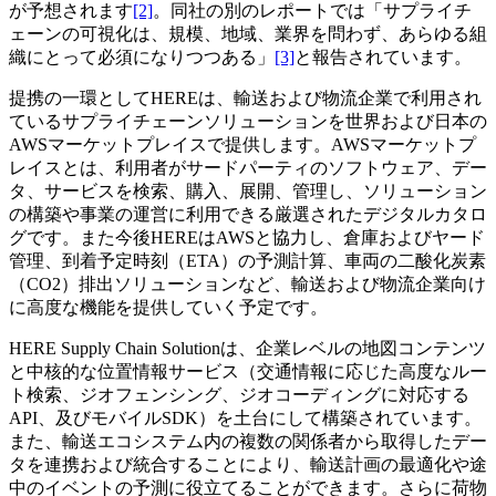
が予想されます
[2]
。同社の別のレポートでは「サプライチ
ェーンの可視化は、規模、地域、業界を問わず、あらゆる組
織にとって必須になりつつある」
[3]
と報告されています。
提携の一環としてHEREは、輸送および物流企業で利用され
ているサプライチェーンソリューションを世界および日本の
AWSマーケットプレイスで提供します。AWSマーケットプ
レイスとは、利用者がサードパーティのソフトウェア、デー
タ、サービスを検索、購入、展開、管理し、ソリューション
の構築や事業の運営に利用できる厳選されたデジタルカタロ
グです。また今後HEREはAWSと協力し、倉庫およびヤード
管理、到着予定時刻（ETA）の予測計算、車両の二酸化炭素
（CO2）排出ソリューションなど、輸送および物流企業向け
に高度な機能を提供していく予定です。
HERE Supply Chain Solutionは、企業レベルの地図コンテンツ
と中核的な位置情報サービス（交通情報に応じた高度なルー
ト検索、ジオフェンシング、ジオコーディングに対応する
API、及びモバイルSDK）を土台にして構築されています。
また、輸送エコシステム内の複数の関係者から取得したデー
タを連携および統合することにより、輸送計画の最適化や途
中のイベントの予測に役立てることができます。さらに荷物