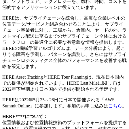
タ、ソフトウェア、テクノロジーを、燃料、時間、コストを
節約するアプリケーションに役立てています。
HEREは、サプライチェーンを統合し、高度な企業レベルの
位置データ/サービスと組み合わせることにより、サプライ
チェーン事業者に対し、工場から、倉庫内、ヤードの外、ラ
ストマイル配送に至るまでのサプライチェーン全体における
ワークフローの最適化に必要な有意義な情報を提供します。
HEREの機械学習アルゴリズムは、データ分析により、起こ
りうる障害を予測し、パターンを識別し、さらにはサプライ
チェーンロジスティクス全体のパフォーマンスを改善する戦
略を策定します。
HERE Asset TrackingとHERE Tour Planningは、現在日本国内
での提供が開始されています。HERE Last Mileに関しては
2022年下半期より日本国内で提供が開始される予定です。
HEREは2022年5月25～26日に日本で開催される「AWS
Summit Online」に参加します。参加のお申し込みは
こちら
。
HERE****について：
位置情報および位置情報技術のプラットフォームを提供する
HEREは、位置情報の力で、人材、ビジネス、都市のDXに