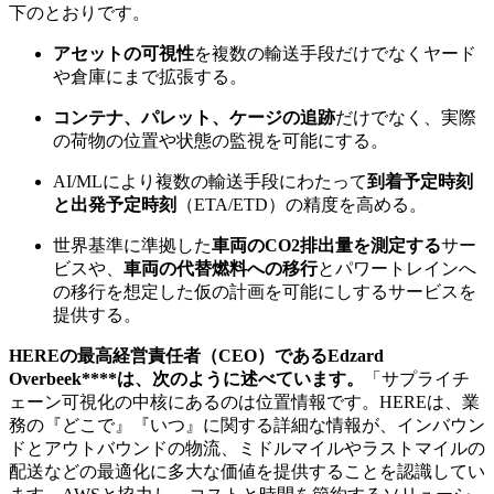
下のとおりです。
アセットの可視性
を複数の輸送手段だけでなくヤード
や倉庫にまで拡張する。
コンテナ、パレット、ケージの追跡
だけでなく、実際
の荷物の位置や状態の監視を可能にする。
AI/MLにより複数の輸送手段にわたって
到着予定時刻
と出発予定時刻
（ETA/ETD）の精度を高める。
世界基準に準拠した
車両の
CO2
排出量を測定する
サー
ビスや、
車両の代替燃料への移行
とパワートレインへ
の移行を想定した仮の計画を可能にしするサービスを
提供する。
HERE
の最高経営責任者（
CEO
）である
Edzard
Overbeek****は、次のように述べています。
「サプライチ
ェーン可視化の中核にあるのは位置情報です。
HEREは、業
務の『どこで』『いつ』に関する詳細な情報が、インバウン
ドとアウトバウンドの物流、ミドルマイルやラストマイルの
配送などの最適化に多大な価値を提供することを認識してい