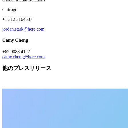
Chicago
+1 312 3164537
jordan.stark@here.com
Camy Cheng
+65 9088 4127
camy.cheng@here.com
他のプレスリリース