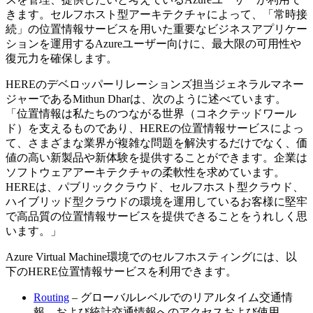
きます。セルフホスト型アーキテクチャによって、「常時接
続」の位置情報サービスを用いた重要なビジネスアプリケー
ションを運用するAzureユーザー向けに、最大限の可用性や
復元力を確保します。
HEREのデベロッパーリレーションズ担当ジェネラルマネー
ジャーであるMithun Dharは、次のように述べています。
「位置情報は私たちのつながる世界（コネクテッドワール
ド）を支えるものであり、HEREの位置情報サービスによっ
て、さまざまな業界が複雑な問題を解決するだけでなく、価
値の高い新製品や新体験を提供することができます。企業は
ソフトウェアアーキテクチャの柔軟性を求めています。
HEREは、パブリッククラウド、セルフホスト型クラウド、
ハイブリッド型クラウドの環境を運用しているお客様に堅牢
で高品質の位置情報サービスを提供できることをうれしく思
います。」
Azure Virtual Machine環境でのセルフホスティングには、以
下のHERE位置情報サービスを利用できます。
Routing
– グローバルレベルでのリアルタイム交通情
報、および統計交通情報へのアクセスおよび使用