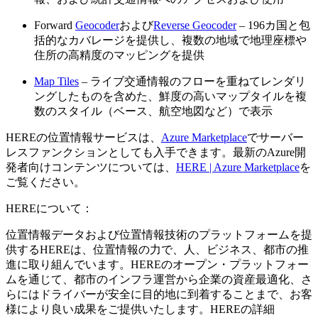
Forward
Geocoder
および
Reverse Geocoder
– 196カ国と包
括的なカバレージを提供し、複数の地域で地理座標や
住所の高精度のマッピングを提供
Map Tiles
– ライブ交通情報のフローを重ねてレンダリ
ングしたものを含めた、鮮度の高いマップタイルを複
数のスタイル（ベース、航空地図など）で表示
HEREの位置情報サービスは、
Azure Marketplace
でサーバー
レスファンクションとしても入手できます。最新のAzure開
発者向けコンテンツについては、
HERE | Azure Marketplace
を
ご覧ください。
HEREについて：
位置情報データおよび位置情報技術のプラットフォームを提
供するHEREは、位置情報の力で、人、ビジネス、都市の推
進に取り組んでいます。HEREのオープン・プラットフォー
ムを通じて、都市のインフラ運営から企業の資産最適化、さ
らにはドライバーが安全に目的地に到着することまで、お客
様により良い成果をご提供いたします。HEREの詳細